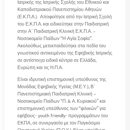
Ιατρικής της Ιατρικής Σχολής του Εθνικού και
Καποδιστριακού Πανεπιστημίου Αθηνών
(Ε.Κ.Π.Α.). Αποφοίτησε από την Ιατρική Σχολή
του Ε.Κ.Π.Α. και ειδικεύτηκε στην Παιδιατρική
στην Α΄ Παιδιατρική Κλινική Ε.Κ.Π.Α. –
Νοσοκομείο Παίδων “Η Αγία Σοφία”.
Ακολούθως μετεκπαιδεύτηκε στα πεδία του
γνωστικού αντικειμένου της Εφηβικής Ιατρικής
σε αντίστοιχα ειδικά κέντρα σε Ελλάδα,
Ευρώπη και τις Η.Π.Α.
Είναι ιδρυτική επιστημονική υπεύθυνος της
Μονάδας Εφηβικής Υγείας (Μ.Ε.Υ.), Β΄
Πανεπιστημιακή Παιδιατρική Κλινική –
Νοσοκομείο Παίδων “Π. & Α. Κυριακού” και
επιστημονική υπεύθυνος των “φιλικών” για
εφήβους- youth friendly- προγραμμάτων του
ΕΚΠΑ, σε συνεργασία με τον Παγκόσμιο