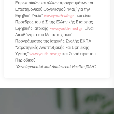
Ευρωπαϊκών και άλλων προγραμμάτων του
Επιστημονικού Οργανισμού “Μαζί για την
Εφηβική Υγεία”
www.youth-life.gr
και είναι
Πρόεδρος του Δ.Σ. της Ελληνικής Εταιρείας
Εφηβικής Ιατρικής
www.youth-med.gr
Είναι
Διευθύντρια του Μεταπτυχιακού
Προγράμματος της Ιατρικής Σχολής ΕΚΠΑ
“Στρατηγικές Αναπτυξιακής και Εφηβικής
Υγείας”
www.youth-msc.gr
και Συντάκτρια του
Περιοδικού
“Developmental and Adolescent Health- JDAH”.