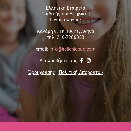
Ελληνική Εταιρεία
Παιδικής και Εφηβικής
Γυναικολογίας
Κανάρη 9, TK 10671, Αθήνα
τηλ: 210-7286353
email:
info@hellenicpag.com
Ακολουθήστε μας
Όροι χρήσης
Πολιτική Απορρήτου